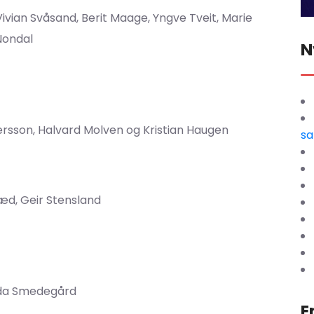
Vivian Svåsand, Berit Maage, Yngve Tveit, Marie
Nondal
N
sson, Halvard Molven og Kristian Haugen
sa
æd, Geir Stensland
nda Smedegård
E