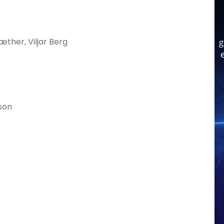
æther, Viljar Berg
son