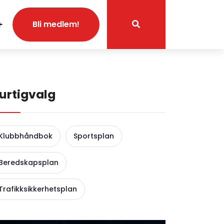
Bli medlem!
urtigvalg
Klubbhåndbok
Sportsplan
Beredskapsplan
Trafikksikkerhetsplan