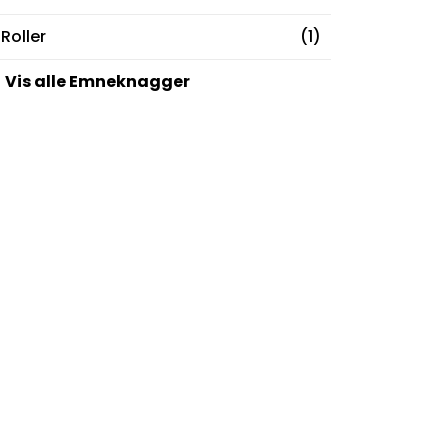
Roller
(1)
Vis alle Emneknagger