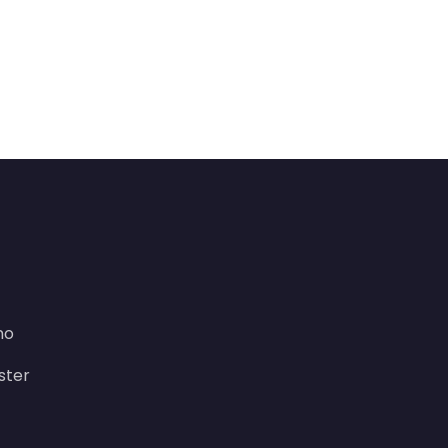
no
ster