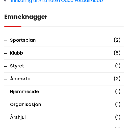
Innkalling til Årsmøte i Odda Fotballklubb
Emneknagger
Sportsplan
(2)
Klubb
(5)
Styret
(1)
Årsmøte
(2)
Hjemmeside
(1)
Organisasjon
(1)
Årshjul
(1)