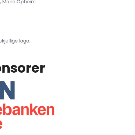
n, Marie Opheim
rskjellige laga.
nsorer