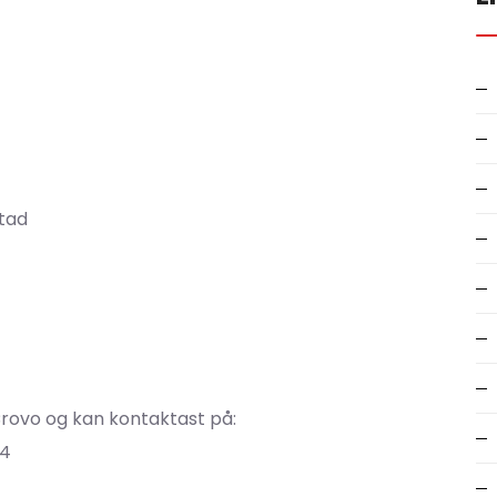
stad
Crovo og kan kontaktast på:
84