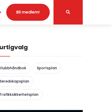
Bli medlem!
urtigvalg
Klubbhåndbok
Sportsplan
Beredskapsplan
Trafikksikkerhetsplan