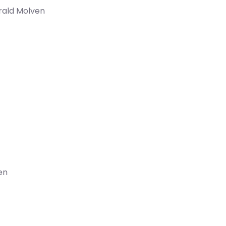
arald Molven
en