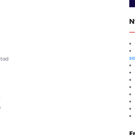
N
sa
stad
d
n
E