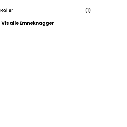
Roller
(1)
Vis alle Emneknagger